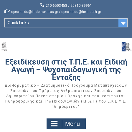
Skip
210-6503458 / 25310-39961
to
specialedu@iit.demokritos.gr / specialedu@helit.duth.gr
content
Quick Links
Εξειδίκευση στις Τ.Π.Ε. και Ειδική
Αγωγή – Ψυχοπαιδαγωγική της
Ένταξης
Δια-Ιδρυματικό – Διατμηματικό Πρόγραμμα Μεταπτυχιακών
Σπουδών του Τμήματος Ανθρωπιστικών Σπουδών του
Δημοκριτείου Πανεπιστημίου Θράκης και του Ινστιτούτου
Πληροφορικής και Τηλεπικοινωνιών (Ι.Π.&Τ.) του Ε.Κ.Ε.Φ.Ε.
"Δημόκριτος"
Menu