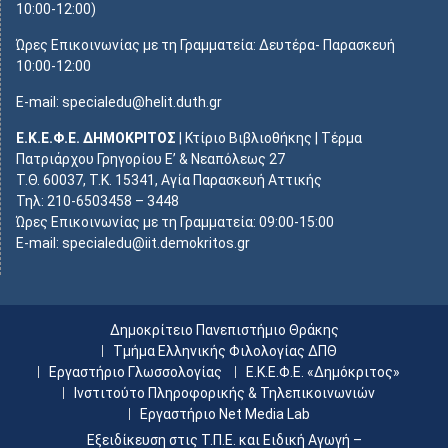
10:00-12:00)
Ώρες Επικοινωνίας με τη Γραμματεία: Δευτέρα- Παρασκευή
10:00-12:00
E-mail: specialedu@helit.duth.gr
Ε.Κ.Ε.Φ.Ε. ΔΗΜΟΚΡΙΤΟΣ
| Κτίριο Βιβλιοθήκης | Τέρμα
Πατριάρχου Γρηγορίου Ε’ & Νεαπόλεως 27
Τ.Θ. 60037, Τ.Κ. 15341, Αγία Παρασκευή Αττικής
Τηλ: 210-6503458 – 3448
Ώρες Επικοινωνίας με τη Γραμματεία: 09:00-15:00
E-mail: specialedu@iit.demokritos.gr
Δημοκρίτειο Πανεπιστήμιο Θράκης
Τμήμα Ελληνικής Φιλολογίας ΔΠΘ
Εργαστήριο Γλωσσολογίας
Ε.Κ.Ε.Φ.Ε. «Δημόκριτος»
Ινστιτούτο Πληροφορικής & Τηλεπικοινωνιών
Εργαστήριο Net Media Lab
Εξειδίκευση στις Τ.Π.Ε. και Ειδική Αγωγή –