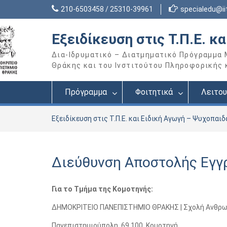
Skip
210-6503458 / 25310-39961
specialedu@iit
to
content
Εξειδίκευση στις Τ.Π.Ε. κ
Δια-Ιδρυματικό – Διατμηματικό Πρόγραμμα
Θράκης και του Ινστιτούτου Πληροφορικής κα
Πρόγραμμα
Φοιτητικά
Λειτου
Εξειδίκευση στις Τ.Π.Ε. και Ειδική Αγωγή – Ψυχοπαι
Διεύθυνση Αποστολής Εγ
Για το Τμήμα της Κομοτηνής:
ΔΗΜΟΚΡΙΤΕΙΟ ΠΑΝΕΠΙΣΤΗΜΙΟ ΘΡΑΚΗΣ | Σχολή Ανθρω
Πανεπιστημιούπολη, 69 100, Κομοτηνή