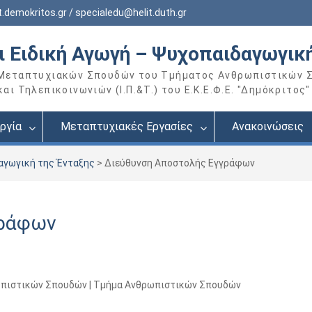
.demokritos.gr / specialedu@helit.duth.gr
αι Ειδική Αγωγή – Ψυχοπαιδαγωγικ
 Μεταπτυχιακών Σπουδών του Τμήματος Ανθρωπιστικών 
ι Τηλεπικοινωνιών (Ι.Π.&Τ.) του Ε.Κ.Ε.Φ.Ε. "Δημόκριτος"
ργία
Μεταπτυχιακές Εργασίες
Ανακοινώσεις
δαγωγική της Ένταξης
>
Διεύθυνση Αποστολής Εγγράφων
γράφων
πιστικών Σπουδών | Τμήμα Ανθρωπιστικών Σπουδών