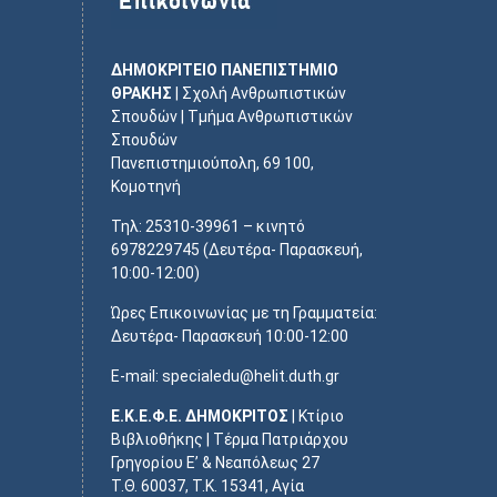
ΔΗΜΟΚΡΙΤΕΙΟ ΠΑΝΕΠΙΣΤΗΜΙΟ
ΘΡΑΚΗΣ
| Σχολή Ανθρωπιστικών
Σπουδών | Τμήμα Ανθρωπιστικών
Σπουδών
Πανεπιστημιούπολη, 69 100,
Κομοτηνή
Τηλ: 25310-39961 – κινητό
6978229745 (Δευτέρα- Παρασκευή,
10:00-12:00)
Ώρες Επικοινωνίας με τη Γραμματεία:
Δευτέρα- Παρασκευή 10:00-12:00
E-mail: specialedu@helit.duth.gr
Ε.Κ.Ε.Φ.Ε. ΔΗΜΟΚΡΙΤΟΣ
| Κτίριο
Βιβλιοθήκης | Τέρμα Πατριάρχου
Γρηγορίου Ε’ & Νεαπόλεως 27
Τ.Θ. 60037, Τ.Κ. 15341, Αγία