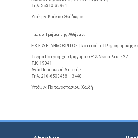
Τηλ: 25310-39961
Υπόψιν: Κούκου Θεόδωρου
Για το Τμήμα της Αθήνας:
Ε.Κ.Ε.Φ.Ε. ΔΗΜΟΚΡΙΤΟΣ | Ινστιτούτο Πληροφορικής κα
Τέρμα Πατριάρχου Γρηγορίου Ε’ & Νεαπόλεως 27
Τ.Κ. 15341
Αγία Παρασκευή Αττικής
Τηλ: 210-6503458 – 3448
Υπόψιν: Παπαναστασίου, Χαιδή