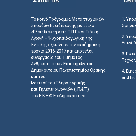
Το κοινό Πρόγραμμα Μεταπτυχιακών
1.
Υπου
Σπουδών Εξειδίκευσης με τίτλο
Θρησκ
«Εξειδίκευση στις Τ.Π.Ε και Ειδική
2.
Υπου
Αγωγή – Ψυχοπαιδαγωγική της
Επενδ
Ένταξης» ξεκίνησε την ακαδημαϊκή
χρονιά 2016-2017 και αποτελεί
3.
Γενι
συνεργασία του Τμήματος
Τεχνολ
Ανθρωπιστικών Επιστημών του
Δημοκριτείου Πανεπιστημίου Θράκης
4.
Euro
και του
and Inc
Ινστιτούτου Πληροφορικής
και Τηλεπικοινωνιών (Ι.Π.&Τ.)
του Ε.Κ.Ε.Φ.Ε «Δημόκριτος».