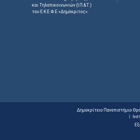
και Τηλεπικοινωνιών (Ι.Π.&Τ.)
του Ε.Κ.Ε.Φ.Ε «Δημόκριτος».
Δημοκρίτειο Πανεπιστήμιο Θρ
Ινσ
Εξ