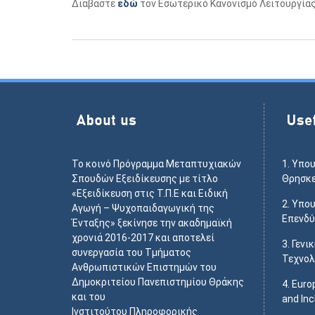
Διαβάστε
εδώ
τον Εσωτερικό Κανονισμό Λειτουργίας
Το κοινό Πρόγραμμα Μεταπτυχιακών
1.
Υπου
Σπουδών Εξειδίκευσης με τίτλο
Θρησκ
«Εξειδίκευση στις Τ.Π.Ε και Ειδική
2.
Υπου
Αγωγή – Ψυχοπαιδαγωγική της
Επενδ
Ένταξης» ξεκίνησε την ακαδημαϊκή
χρονιά 2016-2017 και αποτελεί
3.
Γενι
συνεργασία του Τμήματος
Τεχνολ
Ανθρωπιστικών Επιστημών του
Δημοκριτείου Πανεπιστημίου Θράκης
4.
Euro
και του
and Inc
Ινστιτούτου Πληροφορικής