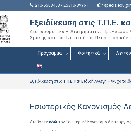
Skip
210-6503458 / 25310-39961
specialedu@iit
to
content
Εξειδίκευση στις Τ.Π.Ε. κ
Δια-Ιδρυματικό – Διατμηματικό Πρόγραμμα
Θράκης και του Ινστιτούτου Πληροφορικής κα
Πρόγραμμα
Φοιτητικά
Λειτου
Εξειδίκευση στις Τ.Π.Ε. και Ειδική Αγωγή – Ψυχοπαι
Εσωτερικός Κανονισμός Λ
Διαβάστε
εδώ
τον Εσωτερικό Κανονισμό Λειτουργίας