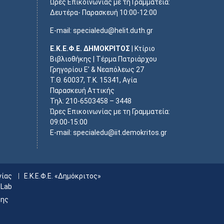
Ώρες Επικοινωνίας με τη Γραμματεία:
Δευτέρα- Παρασκευή 10:00-12:00
E-mail: specialedu@helit.duth.gr
Ε.Κ.Ε.Φ.Ε. ΔΗΜΟΚΡΙΤΟΣ
| Κτίριο
Βιβλιοθήκης | Τέρμα Πατριάρχου
Γρηγορίου Ε’ & Νεαπόλεως 27
Τ.Θ. 60037, Τ.Κ. 15341, Αγία
Παρασκευή Αττικής
Τηλ: 210-6503458 – 3448
Ώρες Επικοινωνίας με τη Γραμματεία:
09:00-15:00
E-mail: specialedu@iit.demokritos.gr
γίας
Ε.Κ.Ε.Φ.Ε. «Δημόκριτος»
 Lab
ξης