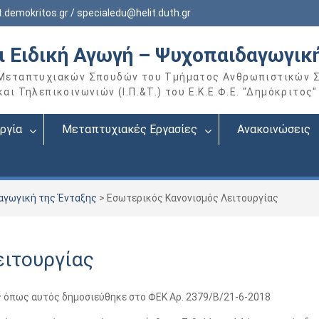
.demokritos.gr / specialedu@helit.duth.gr
αι Ειδική Αγωγή – Ψυχοπαιδαγωγικ
 Μεταπτυχιακών Σπουδών του Τμήματος Ανθρωπιστικών 
ι Τηλεπικοινωνιών (Ι.Π.&Τ.) του Ε.Κ.Ε.Φ.Ε. "Δημόκριτος"
ργία
Μεταπτυχιακές Εργασίες
Ανακοινώσεις
δαγωγική της Ένταξης
>
Εσωτερικός Κανονισμός Λειτουργίας
ειτουργίας
 όπως αυτός δημοσιεύθηκε στο ΦΕΚ Αρ. 2379/Β/21-6-2018