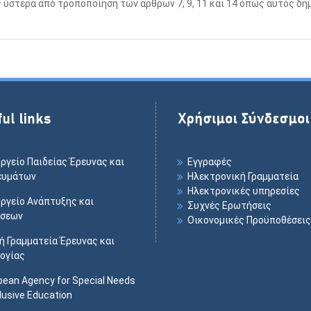
 ύστερα από τροποποίηση των άρθρων 7, 9, 11 και 14 όπως αυτός δη
ργείο Παιδείας Έρευνας και
Εγγραφές
ευμάτων
Ηλεκτρονική Γραμματεία
Ηλεκτρονικές υπηρεσίες
ργείο Ανάπτυξης και
Συχνές Ερωτήσεις
ύσεων
Οικονομικές Προϋποθέσεις
κή Γραμματεία Έρευνας και
ογίας
pean Agency for Special Needs
lusive Education