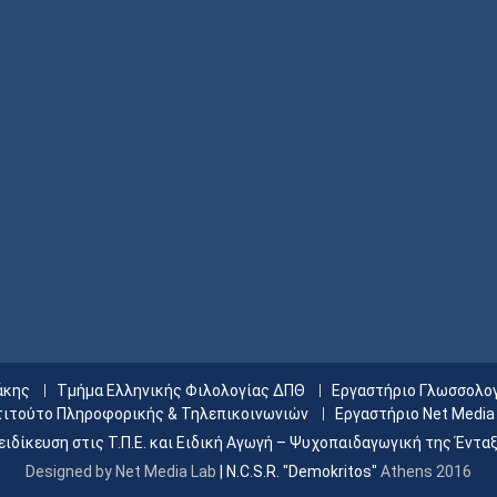
άκης
Τμήμα Ελληνικής Φιλολογίας ΔΠΘ
Εργαστήριο Γλωσσολο
τιτούτο Πληροφορικής & Τηλεπικοινωνιών
Εργαστήριο Net Media
ειδίκευση στις Τ.Π.Ε. και Ειδική Αγωγή – Ψυχοπαιδαγωγική της Έντα
Designed by Net Media Lab
|
N.C.S.R. "Demokritos"
Athens 2016