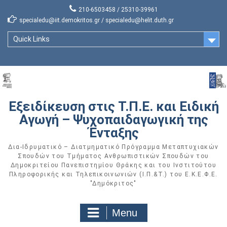
Skip
210-6503458 / 25310-39961
to
specialedu@iit.demokritos.gr / specialedu@helit.duth.gr
content
Quick Links
Εξειδίκευση στις Τ.Π.Ε. και Ειδική
Αγωγή – Ψυχοπαιδαγωγική της
Ένταξης
Δια-Ιδρυματικό – Διατμηματικό Πρόγραμμα Μεταπτυχιακών
Σπουδών του Τμήματος Ανθρωπιστικών Σπουδών του
Δημοκριτείου Πανεπιστημίου Θράκης και του Ινστιτούτου
Πληροφορικής και Τηλεπικοινωνιών (Ι.Π.&Τ.) του Ε.Κ.Ε.Φ.Ε.
"Δημόκριτος"
Menu