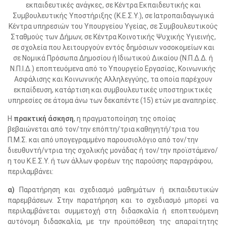
εκπαιδευτικές ανάγκες, σε Κέντρα Εκπαιδευτικής και
Συμβουλευτικής Υποστήριξης (Κ.Ε.Σ.Υ.), σε Ιατροπαιδαγωγικά
Κέντρα υπηρεσιών του Υπουργείου Υγείας, σε Συμβουλευτικούς
Σταθμούς των Δήμων, σε Κέντρα Κοινοτικής Ψυχικής Υγιεινής,
σε σχολεία που λειτουργούν εντός δημόσιων νοσοκομείων και
σε Νομικά Πρόσωπα Δημοσίου ή Ιδιωτικού Δικαίου (Ν.Π.Δ.Δ. ή
Ν.Π.Ι.Δ.) εποπτευόμενα από το Υπουργείο Εργασίας, Κοινωνικής
Ασφάλισης και Κοινωνικής Αλληλεγγύης, τα οποία παρέχουν
εκπαίδευση, κατάρτιση και συμβουλευτικές υποστηρικτικές
υπηρεσίες σε άτομα άνω των δεκαπέντε (15) ετών με αναπηρίες.
Η
πρακτική άσκηση
, η πραγματοποίηση της οποίας
βεβαιώνεται από τον/την επόπτη/τρια καθηγητή/τρια του
Π.Μ.Σ. και από υπογεγραμμένο παρουσιολόγιο από τον/την
διευθυντή/ντρια της σχολικής μονάδας ή τον/την προϊστάμενο/
η του Κ.Ε.Σ.Υ. ή των άλλων φορέων της παρούσης παραγράφου,
περιλαμβάνει:
α)
Παρατήρηση και σχεδιασμό μαθημάτων ή εκπαιδευτικών
παρεμβάσεων. Στην παρατήρηση και το σχεδιασμό μπορεί να
περιλαμβάνεται συμμετοχή στη διδασκαλία ή εποπτευόμενη
αυτόνομη διδασκαλία, με την προϋπόθεση της απαραίτητης